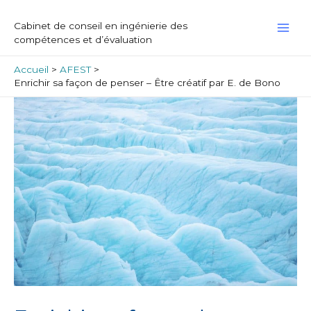
Aller
MAI
au
Cabinet de conseil en ingénierie des
contenu
ME
compétences et d’évaluation
Accueil
AFEST
Enrichir sa façon de penser – Être créatif par E. de Bono
Navigation
de
l’article