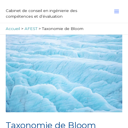
Aller
MAI
au
Cabinet de conseil en ingénierie des
contenu
ME
compétences et d’évaluation
Accueil
AFEST
Taxonomie de Bloom
Navigation
de
l’article
Taxonomie de Bloom