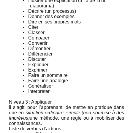
•
Illustrer une explication (à l’aide d’un
diaporama)
•
Décrire (un processus)
•
Donner des exemples
•
Dire en ses propres mots
•
Citer
•
Classer
•
Comparer
•
Convertir
•
Démontrer
•
Différencier
•
Discuter
•
Expliquer
•
Exprimer
•
Faire un sommaire
•
Faire une analogie
•
Généraliser
•
Interpréter
Niveau 3 : Appliquer
Il s’agit, pour l’apprenant, de mettre en pratique dans
une en
situation ordinaire, simple (non soumise à des
imprévus)
une méthode, une règle ou à mobiliser des
connaissances.
Liste de verbes d’actions :