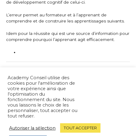
de développement cognitif de celui-ci.
L’erreur permet au formateur et à l’apprenant de
comprendre et de construire les apprentissages suivants.
Idem pour la réussite qui est une source d’information pour
comprendre pourquoi l’apprenant agit efficacement.
←
Article précédent
Article suivant
→
Academy Conseil utilise des
cookies pour l'amélioration de
votre expérience ainsi que
Rechercher :
l'optimisation du
fonctionnement du site. Nous
vous laissons le choix de les
Revoir le consentement
personnaliser, tout accepter ou
tout refuser.
Copyright © 2026 Academy Conseil |
Mentions légales &
Autoriser la sélection
TOUT ACCEPTER
Politique de confidentialité