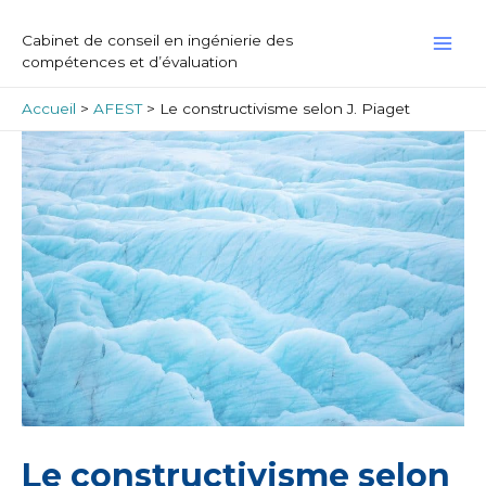
Aller
MAI
au
Cabinet de conseil en ingénierie des
contenu
ME
compétences et d’évaluation
Accueil
AFEST
Le constructivisme selon J. Piaget
Navigation
de
l’article
Le constructivisme selon